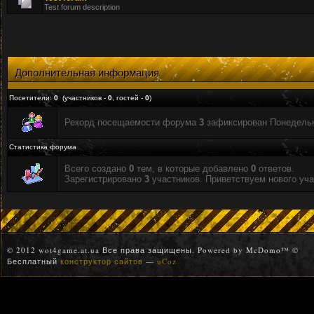
Test forum description
Дополнительная информация
Посетители:
0
(участников -
0
, гостей -
0
)
Рекорд посещаемости форума
3
зафиксирован Понедельни
Статистика форума
Всего создано
0
тем, в которые добавлено
0
ответов.
Зарегистрировано
3
участников. Приветствуем нового уч
© 2012 wot4game.at.ua Все права защищены. Powered by McDomo™ ©
Бесплатный
конструктор сайтов
—
uCoz