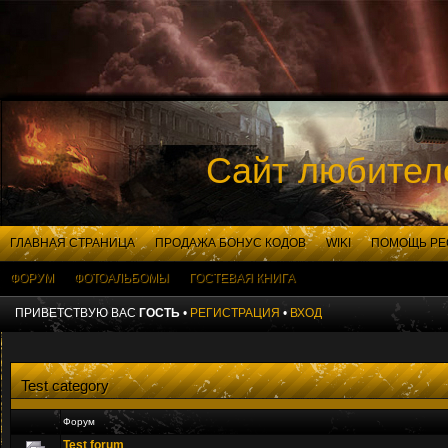
Сайт любителе
ГЛАВНАЯ СТРАНИЦА
ПРОДАЖА БОНУС КОДОВ
WIKI
ПОМОЩЬ РЕС
ФОРУМ
ФОТОАЛЬБОМЫ
ГОСТЕВАЯ КНИГА
ПРИВЕТСТВУЮ ВАС
ГОСТЬ
•
РЕГИСТРАЦИЯ
•
ВХОД
Test category
Форум
Test forum