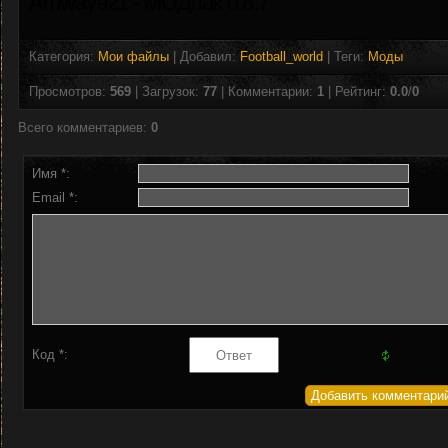
Amway921 - МОДпак 0.8.7
Категория
:
Мои файлы
|
Добавил
:
Football_world
|
Теги
:
Моды
Просмотров
:
569
|
Загрузок
:
77
|
Комментарии
:
1
|
Рейтинг
:
0.0
/
0
Всего комментариев
:
0
Имя *:
Email *:
Код *: