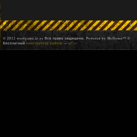
© 2012 wot4game.at.ua Все права защищены. Powered by McDomo™ ©
Бесплатный
конструктор сайтов
—
uCoz